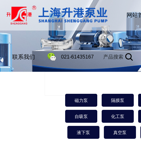
网站
联系我们
021-61435167
产品搜索
磁力泵
隔膜泵
自吸泵
化工泵
液下泵
真空泵