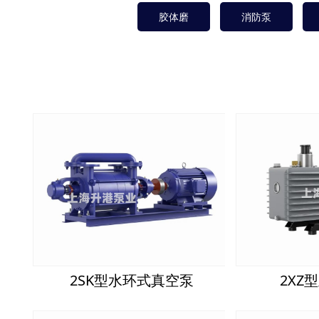
胶体磨
消防泵
2SK型水环式真空泵
2XZ